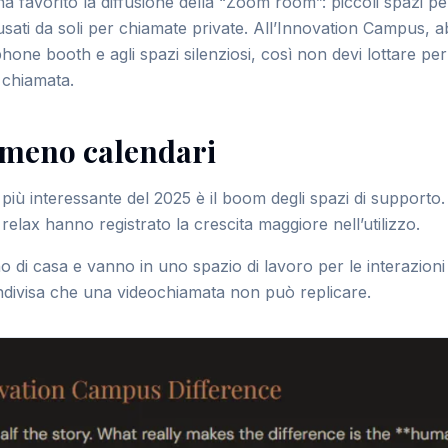
ha favorito la diffusione della “Zoom room”: piccoli spazi p
sati da soli per chiamate private. All’Innovation Campus, 
phone booth e agli spazi silenziosi, così non devi lottare per
 chiamata.
, meno calendari
più interessante del 2025 è il boom degli spazi di supporto
 relax hanno registrato la crescita maggiore nell’utilizzo.
 di casa e vanno in uno spazio di lavoro per le interazioni 
ndivisa che una videochiamata non può replicare.