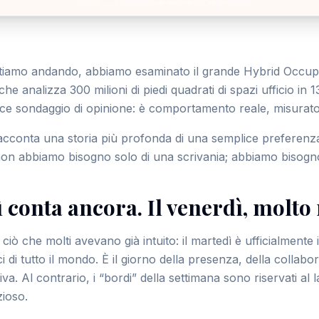
stiamo andando, abbiamo esaminato il grande Hybrid Occu
he analizza 300 milioni di piedi quadrati di spazi ufficio in 1
ice sondaggio di opinione: è comportamento reale, misurato 
cconta una storia più profonda di una semplice preferenza
non abbiamo bisogno solo di una scrivania; abbiamo bisogn
ì conta ancora. Il venerdì, molto
ciò che molti avevano già intuito: il martedì è ufficialmente i
ici di tutto il mondo. È il giorno della presenza, della collab
tiva. Al contrario, i “bordi” della settimana sono riservati a
ioso.