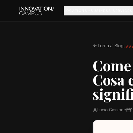
LOCATIONS
BUSINESS SERVICES
Torna al Blog
LAV
Come 
Cosa c
signif
Lucio Cassone