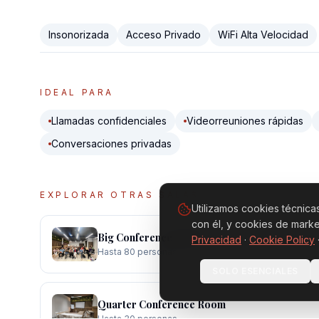
Insonorizada
Acceso Privado
WiFi Alta Velocidad
IDEAL PARA
Llamadas confidenciales
Videorreuniones rápidas
Conversaciones privadas
EXPLORAR OTRAS SALAS
Utilizamos cookies técnica
con él, y cookies de marke
Big Conference Room
Privacidad
·
Cookie Policy
Hasta 80 personas
SOLO ESENCIALES
Quarter Conference Room
Hasta 30 personas