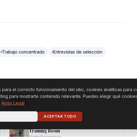
Trabajo concentrado
Entrevistas de selección
s para el correcto funcionamiento del sitio, cookies analíticas par
ting para mostrarte contenido relevante. Puedes elegir qué cookies
Large Conference Room
·
Aviso Legal
Hasta 50 personas
PERSONALIZAR
ACEPTAR TODO
Training Room
Hasta 6 personas