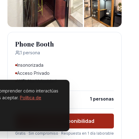
+
2
Ver todas
las fotos
Phone Booth
1 persona
Insonorizada
Acceso Privado
WiFi Alta Velocidad
a comprender cómo interactúas
 aceptar.
Política de
Individual
1
personas
Consultar disponibilidad
Gratis · Sin compromiso · Respuesta en 1 día laborable