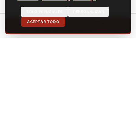
SOLO ESENCIALES
PERSONALIZAR
ACEPTAR TODO
REGISTRARSE AHORA
INNOVATION
/
CAMPUS
Horario de Apertura
Málaga Palace
Lun–Jue 9:30 – 18:30
Vie 9:30 – 17:00
Málaga Terrace
Lun–Jue 9:30 – 18:30
Vie 9:30 – 17:00