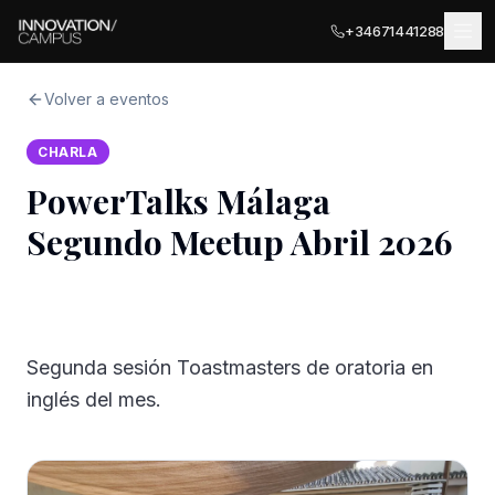
+34671441288
Volver a eventos
CHARLA
UBICACIONES
PowerTalks Málaga
MÁLAGA
Segundo Meetup Abril 2026
SERVICIOS PARA EMPRESAS
Málaga Palace
Salas de Reuniones
Málaga Terrace
COWORKING
SEDES ASOCIADAS · ITALIA
Terraza Privada
Segunda sesión Toastmasters de oratoria en
Ancona
EVENTOS
inglés del mes.
Oficinas Privadas
Olbia
EXPLORAR
Registro de Empresas