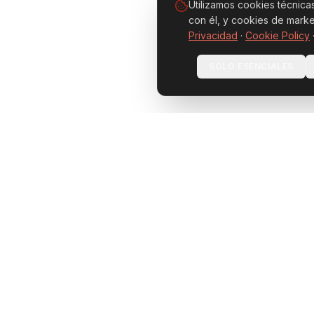
Utilizamos cookies técnica
con él, y cookies de marke
Privacidad
·
Cookie Policy
SOLO ESENCIALES
INNOVATION
/
Contacto
CAMPUS
MÁLAGA
Málaga Pal
Horario de Apertura
Málaga Ter
Málaga Palace
Administra
Lun–Jue 9:30 – 18:30
Vie 9:30 – 17:00
SEDES AS
INDEPEND
Málaga Terrace
Lun–Jue 9:30 – 18:30