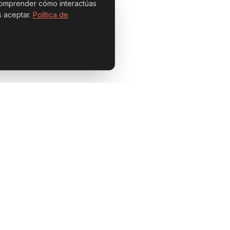
a comprender cómo interactúas
 aceptar.
Política de
Políticas
Uso de Cookies
ce
Aviso Legal
race
Política de Privacidad
Gestionar Cookies
IADAS · ITALIA