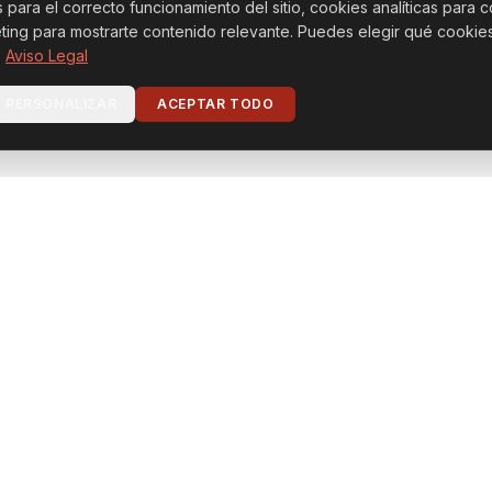
s para el correcto funcionamiento del sitio, cookies analíticas par
ting para mostrarte contenido relevante. Puedes elegir qué cookies
·
Aviso Legal
PERSONALIZAR
ACEPTAR TODO
Ubicaciones
MÁLAGA
ace (Centro Histórico):
+34 671 44 12 88
Málaga Pala
race (Junto al Mar):
+34 676 94 39 78
Málaga Ter
ción:
+34 673 737235
SEDES ASOC
Ancona
OCIADAS · ITALIA
(GESTIÓN
IENTE)
Olbia