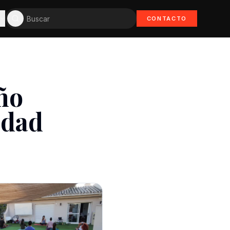
CONTACTO
ño
idad