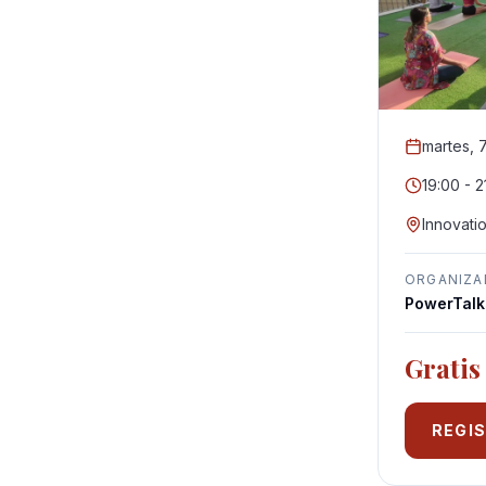
martes, 
19:00 - 2
Innovati
ORGANIZ
PowerTalk
Gratis
REGI