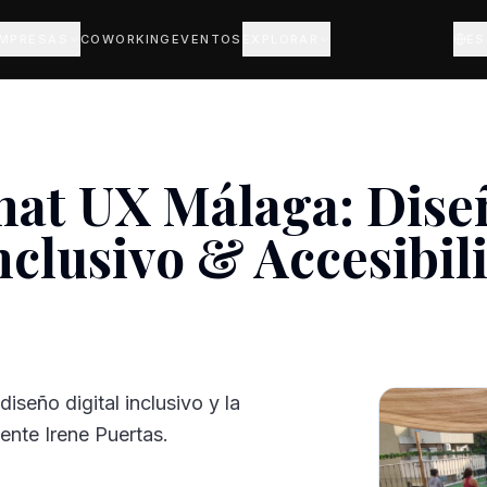
EMPRESAS
COWORKING
EVENTOS
EXPLORAR
ES
hat UX Málaga: Dise
nclusivo & Accesibil
iseño digital inclusivo y la
ente Irene Puertas.