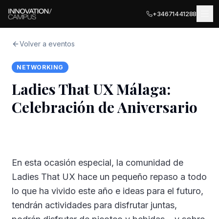
+34671441288
Volver a eventos
NETWORKING
UBICACIONES
Ladies That UX Málaga:
MÁLAGA
Celebración de Aniversario
SERVICIOS PARA EMPRESAS
Málaga Palace
Salas de Reuniones
Málaga Terrace
COWORKING
SEDES ASOCIADAS · ITALIA
Terraza Privada
En esta ocasión especial, la comunidad de
Ancona
EVENTOS
Ladies That UX hace un pequeño repaso a todo
Oficinas Privadas
lo que ha vivido este año e ideas para el futuro,
Olbia
EXPLORAR
Registro de Empresas
tendrán actividades para disfrutar juntas,