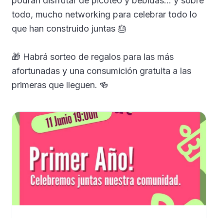
podrán disfrutar de picoteo y bebidas... y sobre
Galería
todo, mucho networking para celebrar todo lo
que han construido juntas 🎂
Blog
🎁 Habrá sorteo de regalos para las más
Academia
afortunadas y una consumición gratuita a las
Beneficios
primeras que lleguen. 🍻
Quiénes Somos