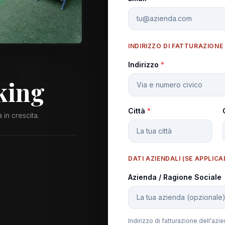
INDIRIZZO DI FATTURAZIONE
Indirizzo
*
king
Città
*
 in crescita.
DATI AZIENDALI (SE APPLICA
Azienda / Ragione Sociale
Indirizzo di fatturazione dell'azi