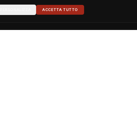
PERSONALIZZA
ACCETTA TUTTO
Sedi
MÁLAGA
ace (Centro Storico):
+34 671 44 12 88
Málaga Pala
race (Sul Mare):
+34 676 94 39 78
Málaga Ter
+34 673 737235
SEDI PARTN
Ancona
NER · ITALIA
(GESTIONE INDIPENDENTE)
lbia:
+39 338 335 5908
Olbia