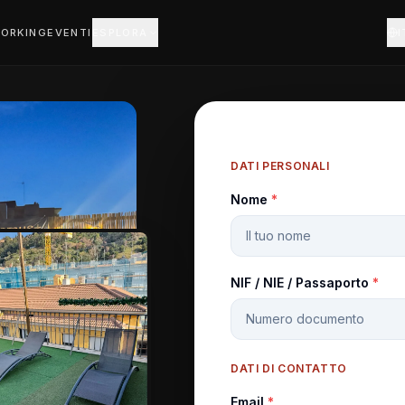
ORKING
EVENTI
ESPLORA
I
DATI PERSONALI
Nome
*
NIF / NIE / Passaporto
*
DATI DI CONTATTO
Email
*