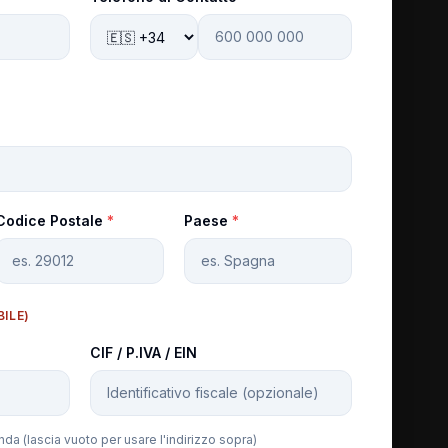
Codice Postale
*
Paese
*
BILE)
CIF / P.IVA / EIN
enda (lascia vuoto per usare l'indirizzo sopra)