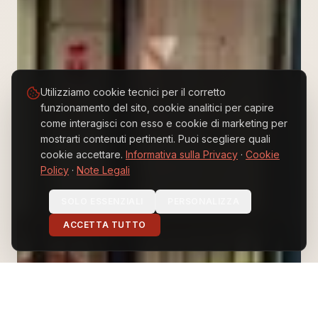
Utilizziamo cookie tecnici per il corretto
funzionamento del sito, cookie analitici per capire
come interagisci con esso e cookie di marketing per
mostrarti contenuti pertinenti. Puoi scegliere quali
cookie accettare.
Informativa sulla Privacy
·
Cookie
Policy
·
Note Legali
EN
ES
IT
SOLO ESSENZIALI
PERSONALIZZA
ACCETTA TUTTO