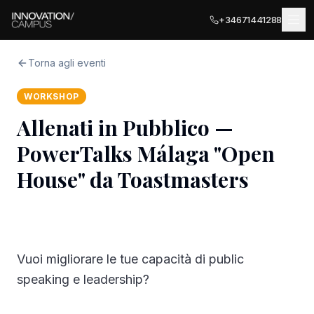
+34671441288
Torna agli eventi
WORKSHOP
SEDI
Allenati in Pubblico —
MÁLAGA
PowerTalks Málaga "Open
SERVIZI PER AZIENDE
Málaga Palace
House" da Toastmasters
Sale Riunioni
Málaga Terrace
COWORKING
SEDI PARTNER · ITALIA
Terrazza Privata
Ancona
EVENTI
Vuoi migliorare le tue capacità di public
Uffici Privati
Olbia
speaking e leadership?
ESPLORA
Registrazione Aziendale