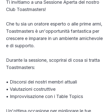
Ti invitiamo a una Sessione Aperta del nostro
Galleria
Club Toastmasters!
Blog
Che tu sia un oratore esperto o alle prime armi,
Academy
Toastmasters è un'opportunità fantastica per
crescere e imparare in un ambiente amichevole
Vantaggi
e di supporto.
Chi Siamo
Durante la sessione, scoprirai di cosa si tratta
Toastmasters:
• Discorsi dei nostri membri attuali
• Valutazioni costruttive
• Improvvisazione con i Table Topics
Un'ottima occasione per migliorare le tue