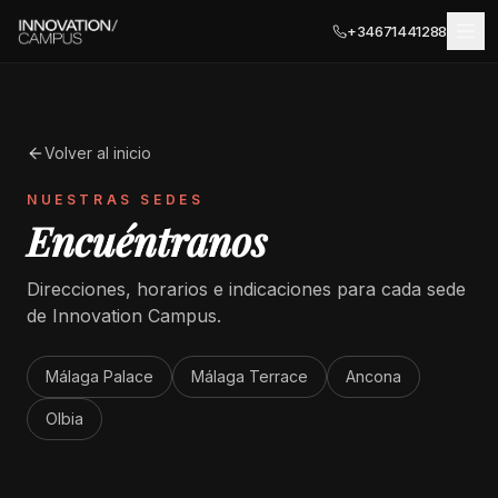
+34671441288
Volver al inicio
UBICACIONES
NUESTRAS SEDES
MÁLAGA
Encuéntranos
SERVICIOS PARA EMPRESAS
Málaga Palace
Direcciones, horarios e indicaciones para cada sede
Salas de Reuniones
Málaga Terrace
de Innovation Campus.
COWORKING
SEDES ASOCIADAS · ITALIA
Terraza Privada
Málaga Palace
Málaga Terrace
Ancona
Ancona
EVENTOS
Oficinas Privadas
Olbia
Olbia
EXPLORAR
Registro de Empresas